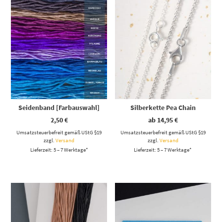
Seidenband [Farbauswahl]
Silberkette Pea Chain
2,50
€
ab
14,95
€
Umsatzsteuerbefreit gemäß UStG §19
Umsatzsteuerbefreit gemäß UStG §19
zzgl.
Versand
zzgl.
Versand
Lieferzeit: 5 – 7 Werktage*
Lieferzeit: 5 – 7 Werktage*
Dieses Produkt weist mehrere Varianten auf. Die Optionen können auf der Produktseite gewählt werden