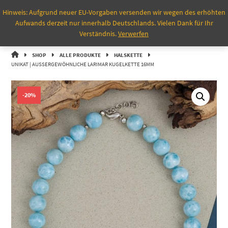
Springe
Hinweis: Aufgrund neuer EU-Vorgaben versenden wir wegen des erhöhten
zum
0
Aufwands derzeit nur innerhalb Deutschlands. Vielen Dank für Ihr
Inhalt
Verständnis.
Verwerfen
CONLIGHT
SHOP
ALLE PRODUKTE
HALSKETTE
UNIKAT | AUSSERGEWÖHNLICHE LARIMAR KUGELKETTE 16MM
-20%