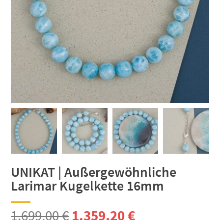
UNIKAT | Außergewöhnliche
Larimar Kugelkette 16mm
Ursprünglicher
Aktueller
1.699,00
€
1.359,20
€