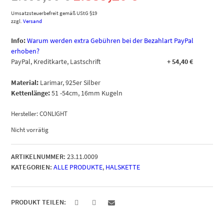
Preis
Preis
Umsatzsteuerbefreit gemäß UStG §19
zzgl.
Versand
war:
ist:
Info:
Warum werden extra Gebühren bei der Bezahlart PayPal
erhoben?
1.699,00 €
1.359,20 €.
PayPal, Kreditkarte, Lastschrift
+
54,40
€
Material:
Larimar, 925er Silber
Kettenlänge:
51 -54cm, 16mm Kugeln
Hersteller:
CONLIGHT
Nicht vorrätig
ARTIKELNUMMER:
23.11.0009
KATEGORIEN:
ALLE PRODUKTE
,
HALSKETTE
PRODUKT TEILEN: