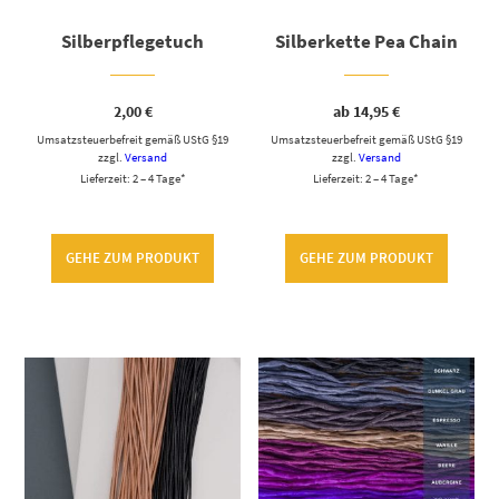
Silberpflegetuch
Silberkette Pea Chain
2,00
€
ab
14,95
€
Umsatzsteuerbefreit gemäß UStG §19
Umsatzsteuerbefreit gemäß UStG §19
zzgl.
Versand
zzgl.
Versand
Lieferzeit: 2 – 4 Tage*
Lieferzeit: 2 – 4 Tage*
GEHE ZUM PRODUKT
GEHE ZUM PRODUKT
Dieses Produkt weist mehrere Varianten auf. Die Optionen können auf der Produktseite gewählt werden
Dieses Produkt weist mehrere Varianten auf. Die Optionen können auf der Produktseite gewählt werden