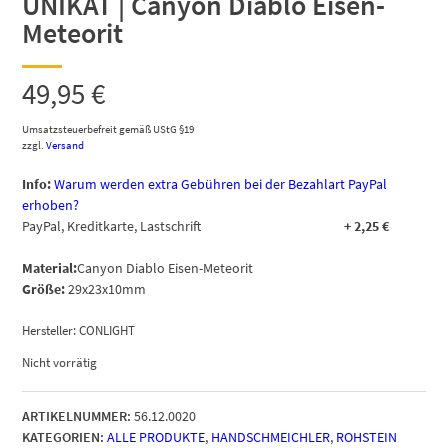
UNIKAT | Canyon Diablo Eisen-
Meteorit
49,95
€
Umsatzsteuerbefreit gemäß UStG §19
zzgl.
Versand
Info:
Warum werden extra Gebühren bei der Bezahlart PayPal
erhoben?
PayPal, Kreditkarte, Lastschrift
+
2,25
€
Material:
Canyon Diablo Eisen-Meteorit
Größe:
29x23x10mm
Hersteller:
CONLIGHT
Nicht vorrätig
ARTIKELNUMMER:
56.12.0020
KATEGORIEN:
ALLE PRODUKTE
,
HANDSCHMEICHLER
,
ROHSTEIN