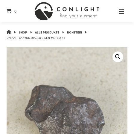
Springe
zum
0
Inhalt
CONLIGHT
SHOP
ALLE PRODUKTE
ROHSTEIN
UNIKAT | CANYON DIABLO EISEN-METEORIT