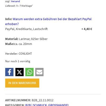
zzgl.
Versand
Lieferzeit: 5 – 7 Werktage*
Info:
Warum werden extra Gebühren bei der Bezahlart PayPal
erhoben?
PayPal, Kreditkarte, Lastschrift
+
4,40
€
Material:
Larimar, 925er Silber
Maße:
ca. ca. 20mm
Hersteller:
CONLIGHT
Nur noch 1 vorrätig
Set
IN DEN WARENKORB
|
Larimar
Herz
ARTIKELNUMMER:
B2B_22.11.0012
Anhänger
KATEGORIEN:
B2B | SCHMUCK
,
GROSSHANDEL
(M)