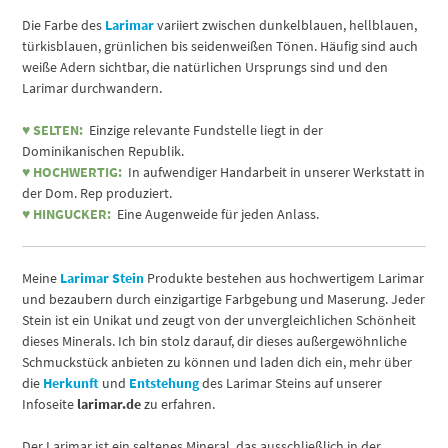
Die Farbe des
Larimar
variiert zwischen dunkelblauen, hellblauen,
türkisblauen, grünlichen bis seidenweißen Tönen. Häufig sind auch
weiße Adern sichtbar, die natürlichen Ursprungs sind und den
Larimar durchwandern.
♥
SELTEN:
Einzige relevante Fundstelle liegt in der
Dominikanischen Republik.
♥ HOCHWERTIG:
In aufwendiger Handarbeit in unserer Werkstatt in
der Dom. Rep produziert.
♥ HINGUCKER:
Eine Augenweide für jeden Anlass.
Meine
Larimar Stein
Produkte bestehen aus hochwertigem Larimar
und bezaubern durch einzigartige Farbgebung und Maserung. Jeder
Stein ist ein Unikat und zeugt von der unvergleichlichen Schönheit
dieses Minerals. Ich bin stolz darauf, dir dieses außergewöhnliche
Schmuckstück anbieten zu können und laden dich ein, mehr über
die
Herkunft
und
Entstehung
des Larimar Steins auf unserer
Infoseite
larimar.de
zu erfahren.
Der Larimar ist ein seltenes Mineral, das ausschließlich in der